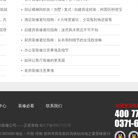
，筑就
别让楼梯间积灰！别墅 / 复式 / 自建房这样装，闲置区秒变宝
，共
藏空间
酒店装修避坑指南：4 大维度避坑，少花冤枉钱还留客
院理
自建房装修避坑指南：这些风水禁忌不可不知
厨房装修避坑指南：从布局到细节的全流程攻略
办公室装修注意事项及细节
如何让客厅装修的更美观
老房装修注意事项
中心
装修必看
联系我们
：郑州装修公司——正星装饰
豫ICP备09017512号
手机：13613805688 地址：中国·河南·郑州市郑东新区高铁站绿地之窗景峰座10