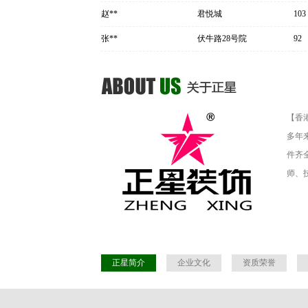
赵**
君悦城
103
张**
伏牛路28号院
92
【香
多年
件齐
师、
正星简介
企业文化
资质荣誉