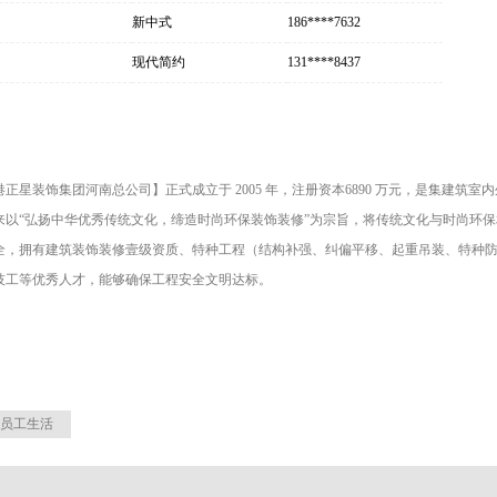
新中式
186****7632
现代简约
131****8437
港正星装饰集团河南总公司】正式成立于 2005 年，注册资本6890 万元，是集建
来以“弘扬中华优秀传统文化，缔造时尚环保装饰装修”为宗旨，将传统文化与时尚环保
全，拥有建筑装饰装修壹级资质、特种工程（结构补强、纠偏平移、起重吊装、特种
技工等优秀人才，能够确保工程安全文明达标。
员工生活