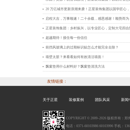
理想空间
20 万亿城市更新浪潮来袭！正星装饰集团以国学匠心
人居新未来
启程大吉，万事顺遂！二十余载，感恩感谢！顺势而为
赢未来！
正星装饰集团：乡村振兴，以专业匠心，定制大宅四合
想生活
超越期待！接住每一份信任
前挡风玻璃上的过期标识贴怎么才能完全去除？
墙壁太脏？来看看如何有效清洁墙面！
飘窗垫用什么材料好？飘窗垫清洗方法
友情链接：
关于正星
装修案例
团队风采
新闻
COPYRIGHT © 2009–
2026 版权所有
电话：0371-60103986 60103996 