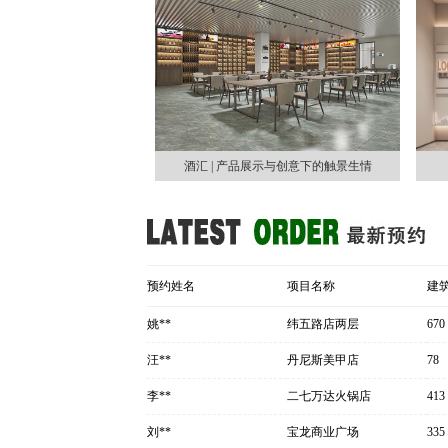
酒汇 | 产品展示与创意下的触景生情
预约姓名
项目名称
建
姚**
纬五路店两层
670
汪**
丹尼斯美甲店
78
李**
二七万达火锅店
413
刘**
宝龙商业广场
335