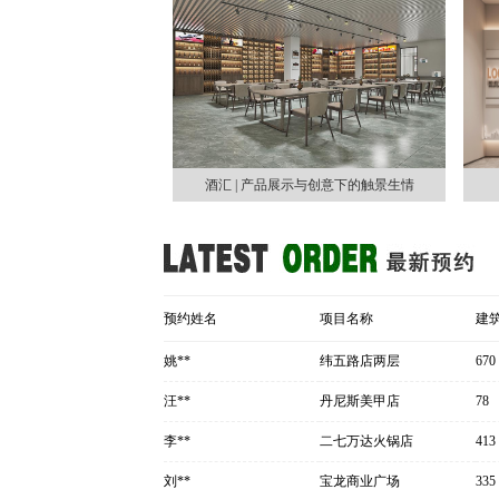
酒汇 | 产品展示与创意下的触景生情
预约姓名
项目名称
建
姚**
纬五路店两层
670
汪**
丹尼斯美甲店
78
李**
二七万达火锅店
413
刘**
宝龙商业广场
335