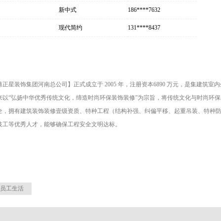
新中式
186****7632
现代简约
131****8437
港正星装饰集团河南总公司】正式成立于 2005 年，注册资本6890 万元，是集建
来以“弘扬中华优秀传统文化，缔造时尚环保装饰装修”为宗旨，将传统文化与时尚环保
全，拥有建筑装饰装修壹级资质、特种工程（结构补强、纠偏平移、起重吊装、特种
技工等优秀人才，能够确保工程安全文明达标。
员工生活