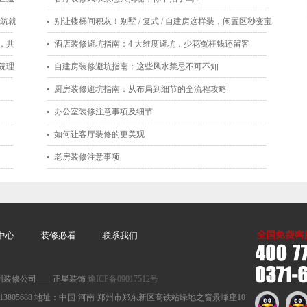
，筑就
别让楼梯间积灰！别墅 / 复式 / 自建房这样装，闲置区秒变宝
，共
藏空间
酒店装修避坑指南：4 大维度避坑，少花冤枉钱还留客
院理
自建房装修避坑指南：这些风水禁忌不可不知
厨房装修避坑指南：从布局到细节的全流程攻略
办公室装修注意事项及细节
如何让客厅装修的更美观
老房装修注意事项
中心
装修必看
联系我们
：郑州装修公司——正星装饰
豫ICP备09017512号
手机：13613805688 地址：中国·河南·郑州市郑东新区高铁站绿地之窗景峰座10