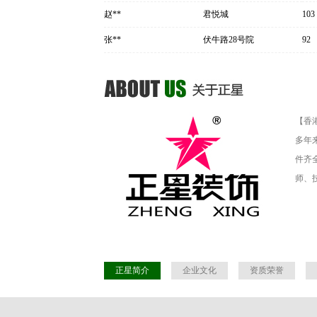
赵**
君悦城
103
张**
伏牛路28号院
92
【香
多年
件齐
师、
正星简介
企业文化
资质荣誉