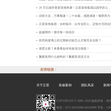
理想空间
20 万亿城市更新浪潮来袭！正星装饰集团以国学匠心
人居新未来
启程大吉，万事顺遂！二十余载，感恩感谢！顺势而为
赢未来！
正星装饰集团：乡村振兴，以专业匠心，定制大宅四合
想生活
超越期待！接住每一份信任
前挡风玻璃上的过期标识贴怎么才能完全去除？
墙壁太脏？来看看如何有效清洁墙面！
飘窗垫用什么材料好？飘窗垫清洗方法
友情链接：
关于正星
装修案例
团队风采
新闻
COPYRIGHT © 2009–
2026 版权所有
电话：0371-60103986 60103996 