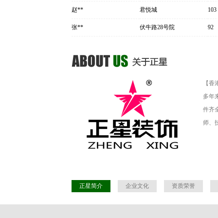
赵**
君悦城
103
张**
伏牛路28号院
92
【香
多年
件齐
师、
正星简介
企业文化
资质荣誉