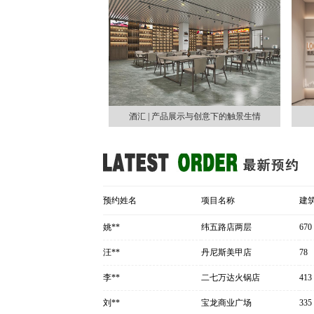
酒汇 | 产品展示与创意下的触景生情
预约姓名
项目名称
建
姚**
纬五路店两层
670
汪**
丹尼斯美甲店
78
李**
二七万达火锅店
413
刘**
宝龙商业广场
335