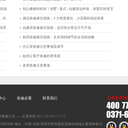
，筑就
别让楼梯间积灰！别墅 / 复式 / 自建房这样装，闲置区秒变宝
，共
藏空间
酒店装修避坑指南：4 大维度避坑，少花冤枉钱还留客
院理
自建房装修避坑指南：这些风水禁忌不可不知
厨房装修避坑指南：从布局到细节的全流程攻略
办公室装修注意事项及细节
如何让客厅装修的更美观
老房装修注意事项
中心
装修必看
联系我们
：郑州装修公司——正星装饰
豫ICP备09017512号
手机：13613805688 地址：中国·河南·郑州市郑东新区高铁站绿地之窗景峰座10