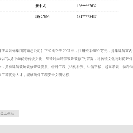
新中式
186****7632
现代简约
131****8437
港正星装饰集团河南总公司】正式成立于 2005 年，注册资本6890 万元，是集建
来以“弘扬中华优秀传统文化，缔造时尚环保装饰装修”为宗旨，将传统文化与时尚环保
全，拥有建筑装饰装修壹级资质、特种工程（结构补强、纠偏平移、起重吊装、特种
技工等优秀人才，能够确保工程安全文明达标。
员工生活