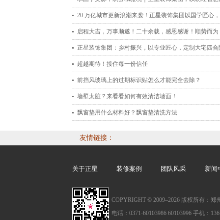
理想空间
20 万亿城市更新浪潮来袭！正星装饰集团以国学匠心
人居新未来
启程大吉，万事顺遂！二十余载，感恩感谢！顺势而为
赢未来！
正星装饰集团：乡村振兴，以专业匠心，定制大宅四合
想生活
超越期待！接住每一份信任
前挡风玻璃上的过期标识贴怎么才能完全去除？
墙壁太脏？来看看如何有效清洁墙面！
飘窗垫用什么材料好？飘窗垫清洗方法
友情链接：
关于正星
装修案例
团队风采
新闻
COPYRIGHT © 2009–
2026 版权所有
电话：0371-60103986 60103996 